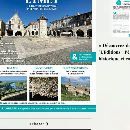
« Découvrez da
"L'Editions P
historique et c
Acheter