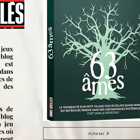
 jeux
 blog
 est
 dans
es de
 des
s de
blog
n jeu
es où
Acheter
peut