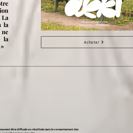
otre
ion
 La
à la
 ne
 la
Acheter
 »
peuvent être diffusés ou réutilisés sans le consentement des