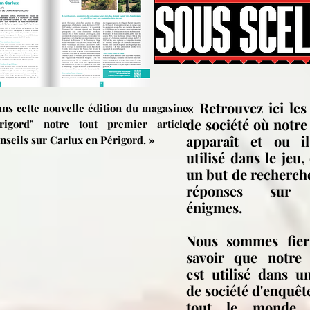
« Retrouvez ici les
ns cette nouvelle édition du magasine
de société où notre
érigord" notre tout premier article
apparaît et ou il
onseils sur Carlux en Périgord. »
utilisé dans le jeu,
un but de recherch
réponses sur
énigmes.
Nous sommes fier
savoir que notre 
est utilisé dans u
de société d'enquêt
tout le monde 