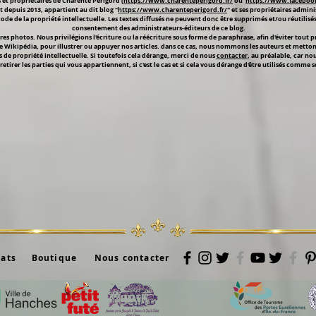
et propriétaires de Charente Périgord (
https://www.charenteperigord.fr/
ou
https://www.faceboo
t depuis 2013, appartient au dit blog "
https://www.charenteperigord.fr/
" et ses propriétaires admini
 code de la propriété intellectuelle. Les textes diffusés ne peuvent donc être supprimés et/ou réutilis
consentement des administrateurs-éditeurs de ce blog.
s photos. Nous privilégions l'écriture ou la réécriture sous forme de paraphrase, afin d'éviter tout
e Wikipédia, pour illustrer ou appuyer nos articles. dans ce cas, nous nommons les auteurs et mettons de
s de propriété intellectuelle. Si toutefois cela dérange, merci de nous
contacter
, au préalable, car no
retirer les parties qui vous appartiennent, si c'est le cas et si cela vous dérange d'être utilisés comme 
iats
Boutique
Nous contacter