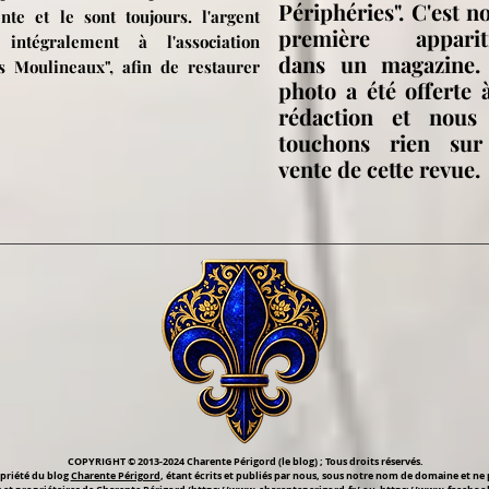
Périphéries". C'est n
te et le sont toujours. l'argent
première
apparit
intégralement à l'association
dans un magazine.
s Moulineaux", afin de restaurer
photo a été offerte 
rédaction et nous
touchons rien sur
vente de cette revue.
COPYRIGHT © 2013-2024 Charente Périgord (le blog) ; Tous droits réservés.
opriété du blog
Charente Périgord
, étant écrits et publiés par nous, sous notre nom de domaine et ne 