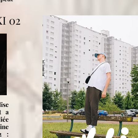
I 02
lise
t a
iée
ine
2 :