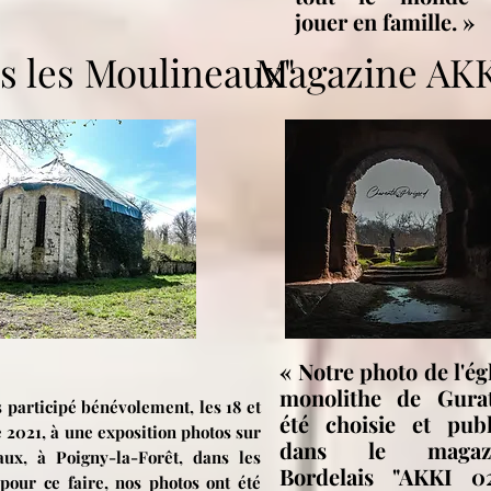
jouer en famille. »
s les Moulineaux"
Magazine AKK
« Notre photo de l'ég
monolithe de Gura
 participé bénévolement, les 18 et
été choisie et publ
 2021, à une exposition photos sur
dans le magaz
aux, à Poigny-la-Forêt, dans les
Bordelais "AKKI 0
 pour ce faire, nos photos ont été