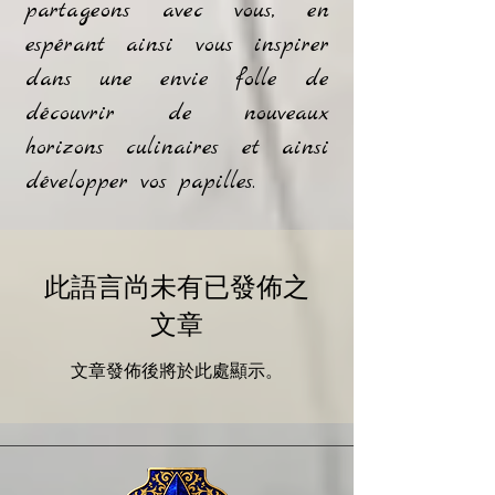
partageons avec vous, en
espérant ainsi vous inspirer
dans une envie folle de
découvrir de nouveaux
horizons culinaires et ainsi
développer vos papilles.
此語言尚未有已發佈之
文章
文章發佈後將於此處顯示。