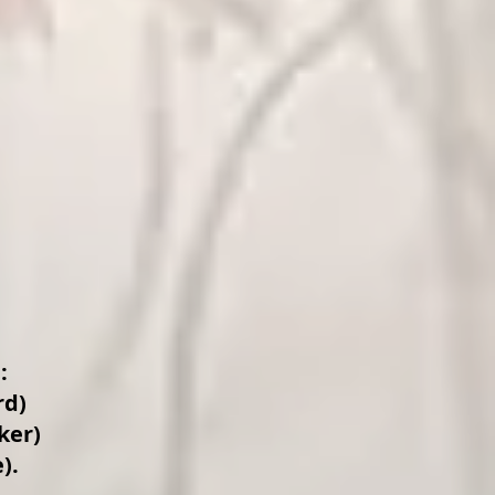
:
rd)
ker)
).