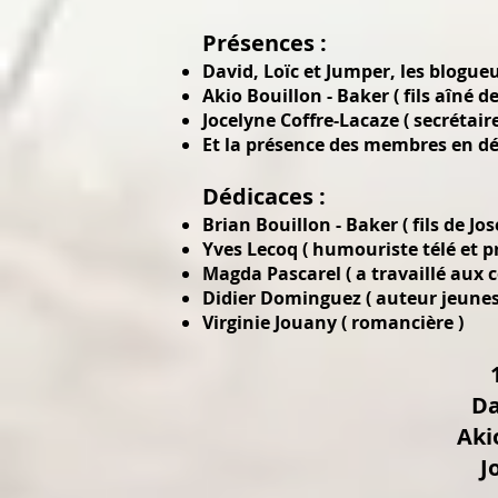
Présences :
David, Loïc et Jumper, les blogueu
Akio Bouillon - Baker ( fils aîné 
Jocelyne Coffre-Lacaze ( secrétair
Et la présence des membres en déd
Dédicaces :
Brian Bouillon - Baker ( fils de Jo
Yves Lecoq ( humouriste télé et p
​Magda Pascarel ( a travaillé aux 
Didier Dominguez ( auteur jeunes
Virginie Jouany ( romancière )
Da
Aki
J