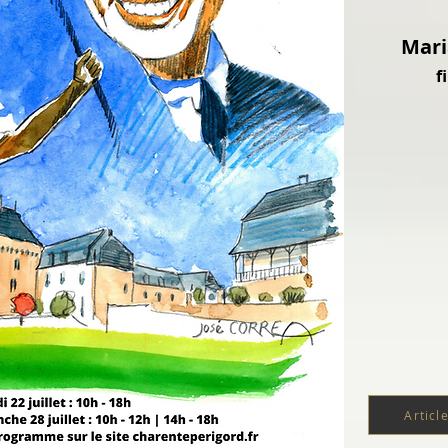
Mari
f
Articl