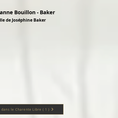
anne Bouillon - Baker
ille de Joséphine Baker
e dans le Charente Libre ( 1 )