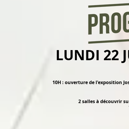
LUNDI 22 J
10H : ouverture de l'exposition J
2 salles à découvrir s