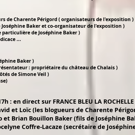
rs de Charente Périgord ( organisateurs de l'exposition )
de Joséphine Baker et co-organisateur de l'exposition )
e particulière de Joséphine Baker )
icace ...
séphine Baker )
résentateur : propriétaire du château de Chalais )
côtés de Simone Veil )
se)
17h : en direct sur FRANCE BLEU LA ROCHELLE 
vid et Loïc (les blogueurs de Charente Périgo
o et Brian Bouillon Baker (fils de Joséphine Ba
ocelyne Coffre-Lacaze (secrétaire de Joséphine